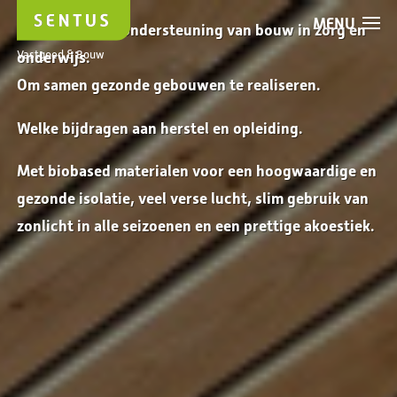
MENU
Voor advies en ondersteuning van bouw in zorg en
Vastgoed & Bouw
onderwijs.
Om samen gezonde gebouwen te realiseren.
Welke bijdragen aan herstel en opleiding.
Met biobased materialen voor een hoogwaardige en
gezonde isolatie, veel verse lucht, slim gebruik van
zonlicht in alle seizoenen en een prettige akoestiek.