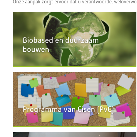
Onze aanpak zorgt ervoor dat u verantwoorde, weloverwo
Biobased en duurzaam
bouwen
Programma van Eisen (PvE)