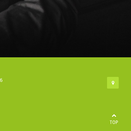
46
TOP