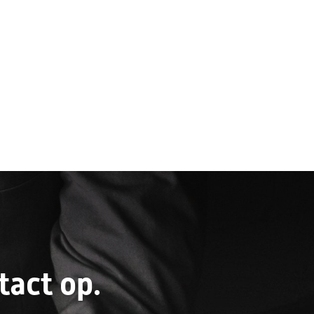
act op.