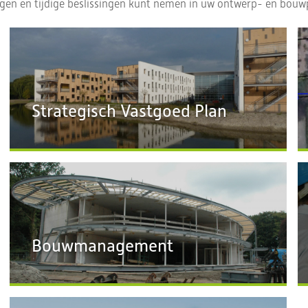
gen en tijdige beslissingen kunt nemen in uw ontwerp- en bouw
Strategisch Vastgoed Plan
Bouwmanagement