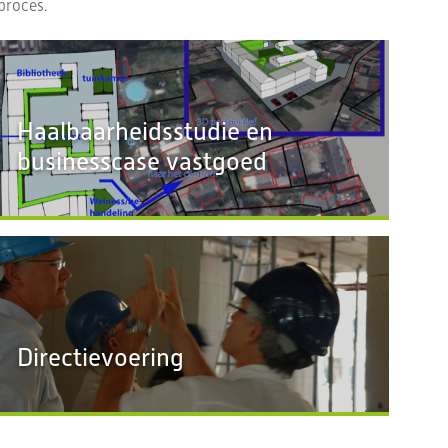
proces.
Haalbaarheidsstudie en
businesscase vastgoed
Directievoering