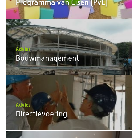
Programma van Eisen (PvE)
Advies
Bouwmanagement
Advies
Directievoering