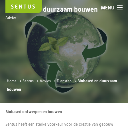
MENU
Biobased en duurzaam bouwen
Advies
›
›
›
›
Biobased en duurzaam
Home
Sentus
Advies
Diensten
bouwen
Biobased ontwerpen en bouwen
Sentus heeft een sterke voorkeur voor de creatie van gebouw