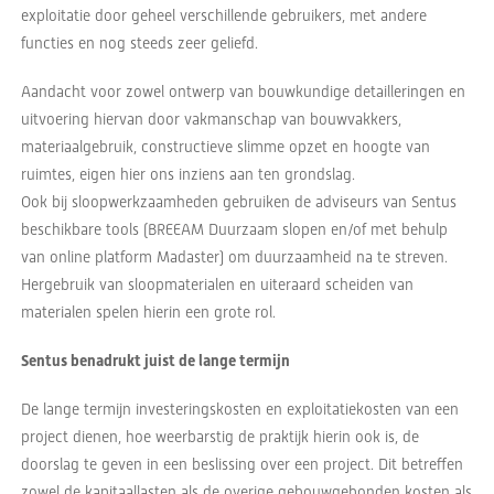
exploitatie door geheel verschillende gebruikers, met andere
functies en nog steeds zeer geliefd.
Aandacht voor zowel ontwerp van bouwkundige detailleringen en
uitvoering hiervan door vakmanschap van bouwvakkers,
materiaalgebruik, constructieve slimme opzet en hoogte van
ruimtes, eigen hier ons inziens aan ten grondslag.
Ook bij sloopwerkzaamheden gebruiken de adviseurs van Sentus
beschikbare tools (BREEAM Duurzaam slopen en/of met behulp
van online platform Madaster) om duurzaamheid na te streven.
Hergebruik van sloopmaterialen en uiteraard scheiden van
materialen spelen hierin een grote rol.
Sentus benadrukt juist de lange termijn
De lange termijn investeringskosten en exploitatiekosten van een
project dienen, hoe weerbarstig de praktijk hierin ook is, de
doorslag te geven in een beslissing over een project. Dit betreffen
zowel de kapitaallasten als de overige gebouwgebonden kosten als