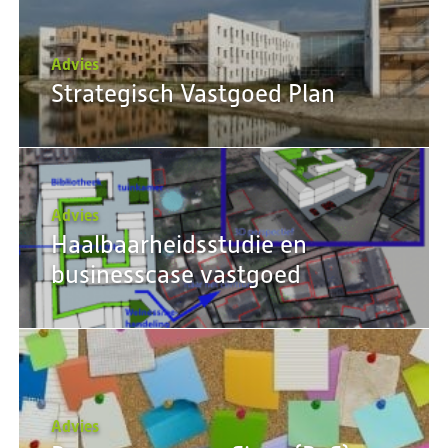
Advies
Strategisch Vastgoed Plan
Advies
Haalbaarheidsstudie en
businesscase vastgoed
Advies