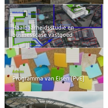
Advies
Haalbaarheidsstudie en
businesscase vastgoed
Advies
Programma van Eisen (PvE)