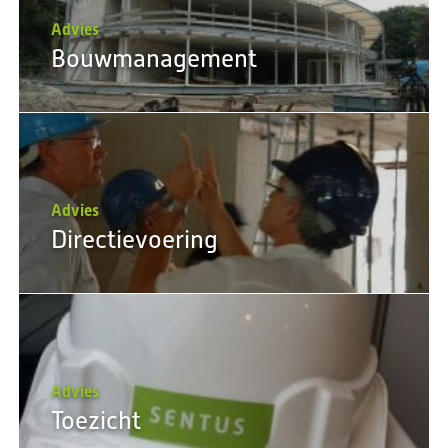
Advies
Bouwmanagement
Advies
Directievoering
Advies
Toezicht