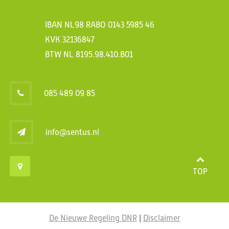
IBAN NL98 RABO 0143 5985 46
KVK 32136847
BTW NL 8195.98.410.B01
085 489 09 85
info@sentus.nl
TOP
De Nieuwe Regeling DNR
|
Disclaimer