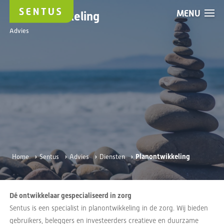
MENU
Planontwikkeling
Advies
›
›
›
›
Planontwikkeling
Home
Sentus
Advies
Diensten
Dé ontwikkelaar gespecialiseerd in zorg
Sentus is een specialist in planontwikkeling in de zorg. Wij bieden
gebruikers, beleggers en investeerders creatieve en duurzame