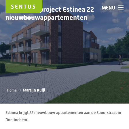
MENU
Advisering project Estinea 22
nieuwbouwappartementen
Vastgoed & Bouw
›
Martijn Kuijl
Home
Estinea krijgt 22 nieuwbouw appartementen aan de Spoorstraat in
Doetinchem.