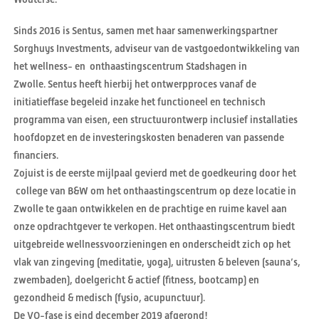
Sinds 2016 is Sentus, samen met haar samenwerkingspartner
Sorghuys Investments, adviseur van de vastgoedontwikkeling van
het wellness- en onthaastingscentrum Stadshagen in
Zwolle. Sentus heeft hierbij het ontwerpproces vanaf de
initiatieffase begeleid inzake het functioneel en technisch
programma van eisen, een structuurontwerp inclusief installaties
hoofdopzet en de investeringskosten benaderen van passende
financiers.
Zojuist is de eerste mijlpaal gevierd met de goedkeuring door het
college van B&W om het onthaastingscentrum op deze locatie in
Zwolle te gaan ontwikkelen en de prachtige en ruime kavel aan
onze opdrachtgever te verkopen. Het onthaastingscentrum biedt
uitgebreide wellnessvoorzieningen en onderscheidt zich op het
vlak van zingeving (meditatie, yoga), uitrusten & beleven (sauna’s,
zwembaden), doelgericht & actief (fitness, bootcamp) en
gezondheid & medisch (fysio, acupunctuur).
De VO-fase is eind december 2019 afgerond!