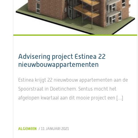
Advisering project Estinea 22
nieuwbouwappartementen
Estinea krijgt 22 nieuwbouw appartementen aan de
Spoorstraat in Doetinchem. Sentus mocht het
afgelopen kwartaal aan dit mooie project een […]
ALGEMEEN
/ 11 JANUARI 2021