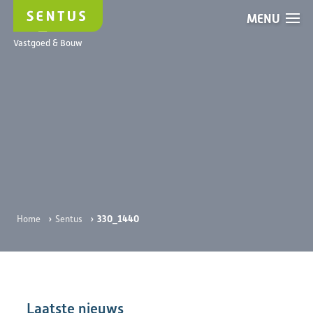
MENU
330_1440
Vastgoed & Bouw
›
›
330_1440
Home
Sentus
Laatste nieuws