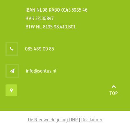
IBAN NL98 RABO 0143 5985 46
KVK 32136847
BTW NL 8195.98.410.B01
085 489 09 85
info@sentus.nl
TOP
De Nieuwe Regeling DNR
|
Disclaimer