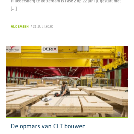
Hillegersberg te Rotterdam is Fase 2 op 22 juni jl. gestart met
[…]
ALGEMEEN
/ 21 JULI 2020
De opmars van CLT bouwen