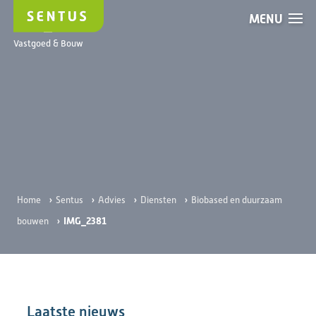
MENU
IMG_2381
Vastgoed & Bouw
›
›
›
›
Home
Sentus
Advies
Diensten
Biobased en duurzaam
›
IMG_2381
bouwen
Laatste nieuws