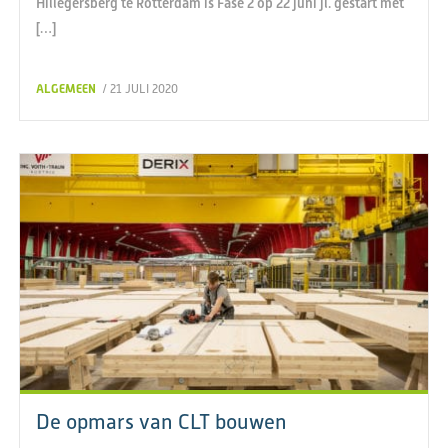
Hillegersberg te Rotterdam is Fase 2 op 22 juni jl. gestart met
[…]
ALGEMEEN
/ 21 JULI 2020
De opmars van CLT bouwen