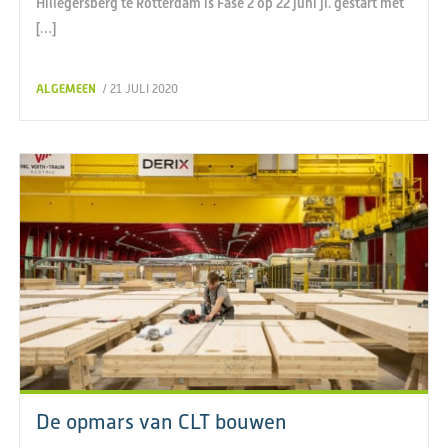
Hillegersberg te Rotterdam is Fase 2 op 22 juni jl. gestart met
[…]
ALGEMEEN
/ 21 JULI 2020
De opmars van CLT bouwen