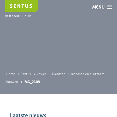
MENU
IMG_2409
Vastgoed & Bouw
›
›
›
›
Home
Sentus
Advies
Diensten
Biobased en duurzaam
›
IMG_2409
bouwen
Laatste nieuws