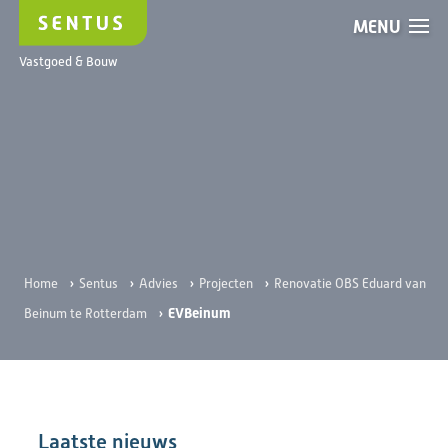
MENU
EVBeinum
Vastgoed & Bouw
›
›
›
›
Home
Sentus
Advies
Projecten
Renovatie OBS Eduard van
›
EVBeinum
Beinum te Rotterdam
Laatste nieuws