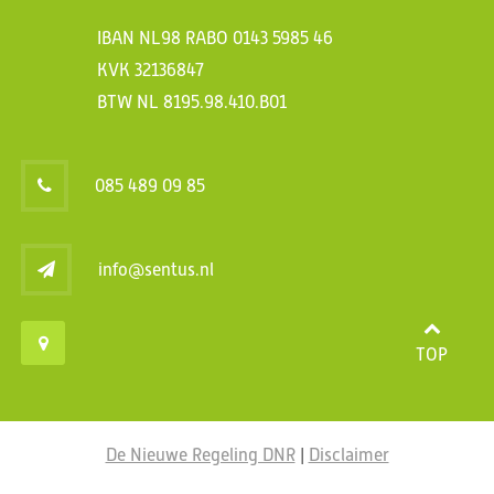
IBAN NL98 RABO 0143 5985 46
KVK 32136847
BTW NL 8195.98.410.B01
085 489 09 85
info@sentus.nl
TOP
De Nieuwe Regeling DNR
|
Disclaimer