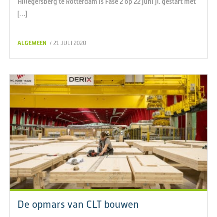
Hillegersberg te Rotterdam is Fase 2 op 22 juni jl. gestart met
[…]
ALGEMEEN
/ 21 JULI 2020
De opmars van CLT bouwen