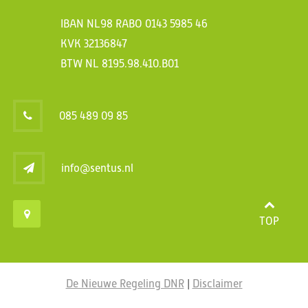
IBAN NL98 RABO 0143 5985 46
KVK 32136847
BTW NL 8195.98.410.B01
085 489 09 85
info@sentus.nl
TOP
De Nieuwe Regeling DNR
|
Disclaimer