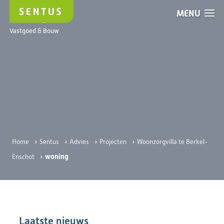
MENU
woning
Vastgoed & Bouw
›
›
›
›
Home
Sentus
Advies
Projecten
Woonzorgvilla te Berkel-
›
woning
Enschot
Laatste nieuws