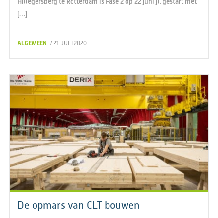
Hillegersberg te Rotterdam is Fase 2 op 22 juni jl. gestart met
[…]
ALGEMEEN
/ 21 JULI 2020
De opmars van CLT bouwen