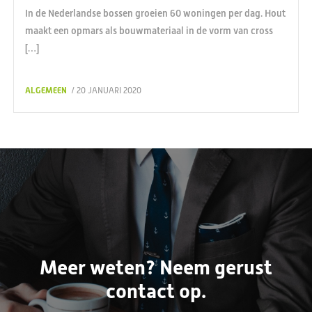
In de Nederlandse bossen groeien 60 woningen per dag. Hout
maakt een opmars als bouwmateriaal in de vorm van cross
[…]
ALGEMEEN
/ 20 JANUARI 2020
Meer weten? Neem gerust
contact op.