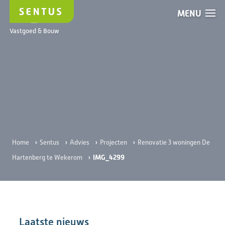
MENU
IMG_4299
Vastgoed & Bouw
›
›
›
›
Home
Sentus
Advies
Projecten
Renovatie 3 woningen De
›
IMG_4299
Hartenberg te Wekerom
Laatste nieuws