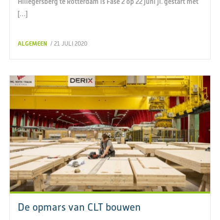
Hillegersberg te Rotterdam is Fase 2 op 22 juni jl. gestart met
[…]
ALGEMEEN
/ 21 JULI 2020
De opmars van CLT bouwen