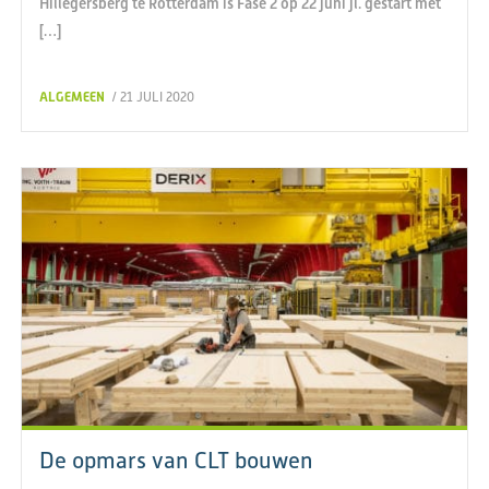
Hillegersberg te Rotterdam is Fase 2 op 22 juni jl. gestart met
[…]
ALGEMEEN
/ 21 JULI 2020
De opmars van CLT bouwen