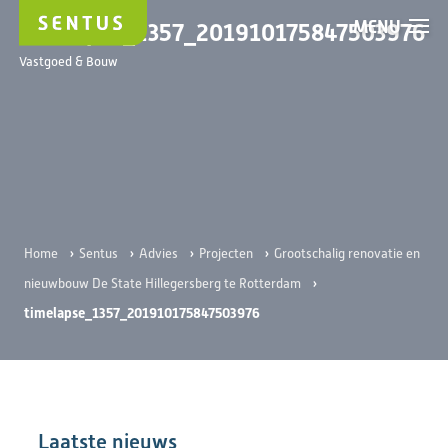
MENU
timelapse_1357_201910175847503976
Vastgoed & Bouw
›
›
›
›
Home
Sentus
Advies
Projecten
Grootschalig renovatie en
›
nieuwbouw De State Hillegersberg te Rotterdam
timelapse_1357_201910175847503976
Laatste nieuws