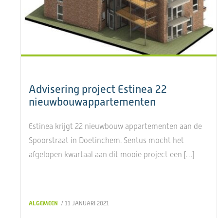
Advisering project Estinea 22
nieuwbouwappartementen
Estinea krijgt 22 nieuwbouw appartementen aan de
Spoorstraat in Doetinchem. Sentus mocht het
afgelopen kwartaal aan dit mooie project een […]
ALGEMEEN
/ 11 JANUARI 2021