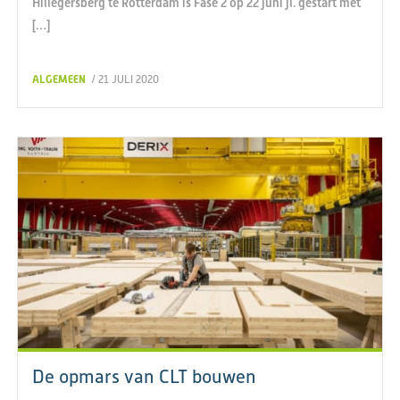
Hillegersberg te Rotterdam is Fase 2 op 22 juni jl. gestart met
[…]
ALGEMEEN
/ 21 JULI 2020
De opmars van CLT bouwen