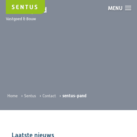
MENU
sentus-pand
Vastgoed & Bouw
›
›
›
sentus-pand
Home
Sentus
Contact
Laatste nieuws