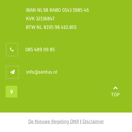
IBAN NL98 RABO 0143 5985 46
KVK 32136847
BTW NL 8195.98.410.B01
085 489 09 85
info@sentus.nl
TOP
De Nieuwe Regeling DNR
|
Disclaimer