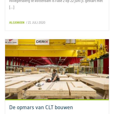
Hillegersberg te Rotterdam is Fase 2 op 22 juni jl. gestart met
[…]
ALGEMEEN
/ 21 JULI 2020
De opmars van CLT bouwen