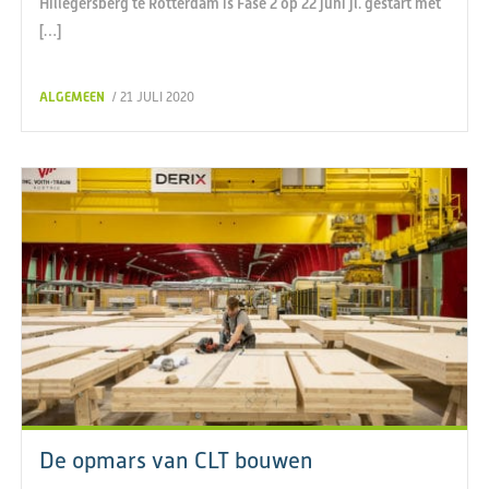
Hillegersberg te Rotterdam is Fase 2 op 22 juni jl. gestart met
[…]
ALGEMEEN
/ 21 JULI 2020
De opmars van CLT bouwen