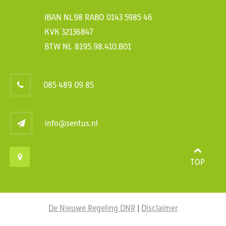
IBAN NL98 RABO 0143 5985 46
KVK 32136847
BTW NL 8195.98.410.B01
085 489 09 85
info@sentus.nl
TOP
De Nieuwe Regeling DNR
|
Disclaimer