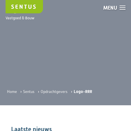
MENU
Logo-RRR
Vastgoed & Bouw
›
›
›
Logo-RRR
Home
Sentus
Opdrachtgevers
Laatste nieuws