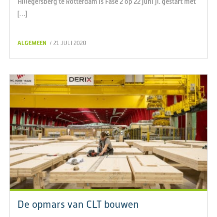
Hillegersberg te Rotterdam is Fase 2 op 22 juni jl. gestart met
[…]
ALGEMEEN
/ 21 JULI 2020
De opmars van CLT bouwen