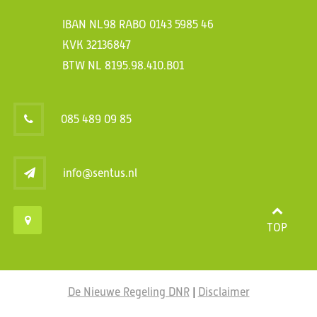
IBAN NL98 RABO 0143 5985 46
KVK 32136847
BTW NL 8195.98.410.B01
085 489 09 85
info@sentus.nl
TOP
De Nieuwe Regeling DNR
|
Disclaimer