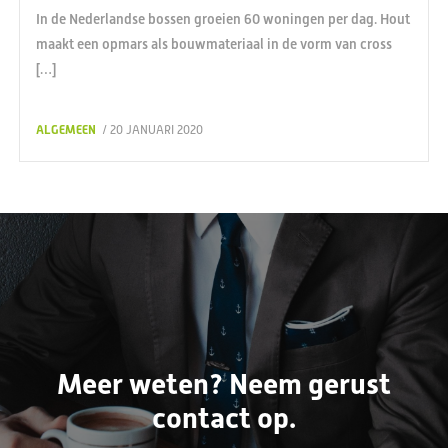
In de Nederlandse bossen groeien 60 woningen per dag. Hout
maakt een opmars als bouwmateriaal in de vorm van cross
[…]
ALGEMEEN
/ 20 JANUARI 2020
Meer weten? Neem gerust
contact op.