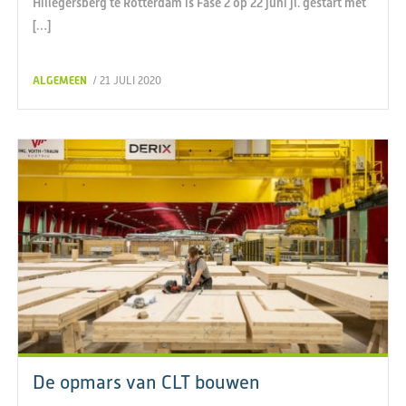
Hillegersberg te Rotterdam is Fase 2 op 22 juni jl. gestart met
[…]
ALGEMEEN
/ 21 JULI 2020
De opmars van CLT bouwen