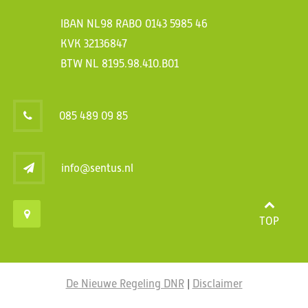
IBAN NL98 RABO 0143 5985 46
KVK 32136847
BTW NL 8195.98.410.B01
085 489 09 85
info@sentus.nl
TOP
De Nieuwe Regeling DNR
|
Disclaimer