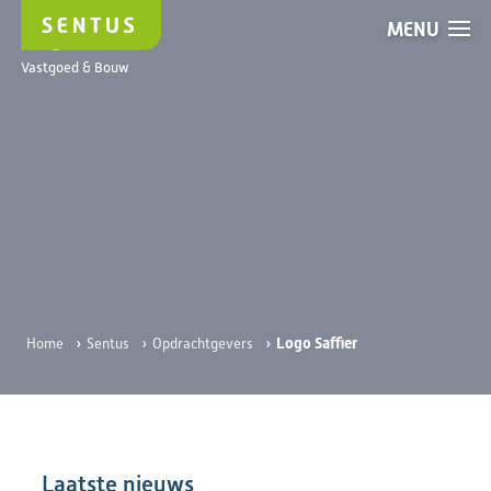
MENU
Logo Saffier
Vastgoed & Bouw
›
›
›
Logo Saffier
Home
Sentus
Opdrachtgevers
Laatste nieuws