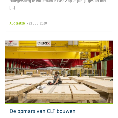
Hillegersberg te Rotterdam is Fase 2 op 22 juni jl. gestart met
[…]
ALGEMEEN
/ 21 JULI 2020
De opmars van CLT bouwen