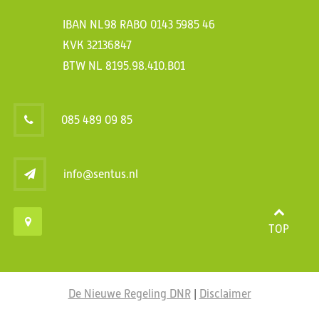
IBAN NL98 RABO 0143 5985 46
KVK 32136847
BTW NL 8195.98.410.B01
085 489 09 85
info@sentus.nl
TOP
De Nieuwe Regeling DNR
|
Disclaimer