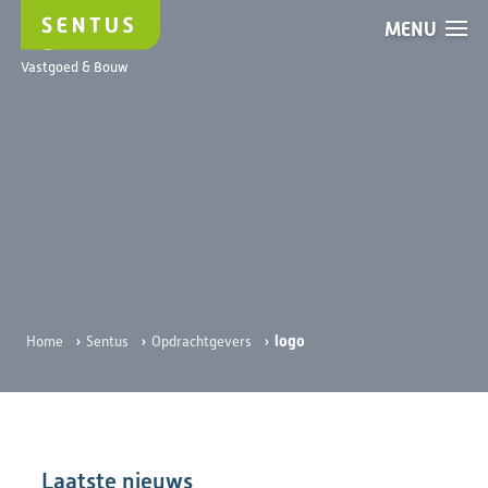
MENU
logo
Vastgoed & Bouw
›
›
›
logo
Home
Sentus
Opdrachtgevers
Laatste nieuws