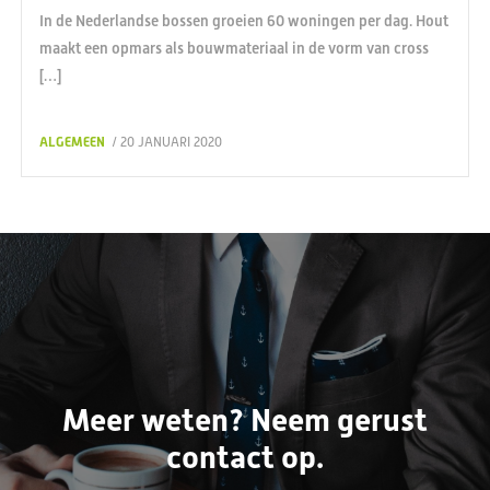
In de Nederlandse bossen groeien 60 woningen per dag. Hout
maakt een opmars als bouwmateriaal in de vorm van cross
[…]
ALGEMEEN
/ 20 JANUARI 2020
Meer weten? Neem gerust
contact op.