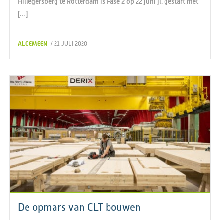
Hillegersberg te Rotterdam is Fase 2 op 22 juni jl. gestart met
[…]
ALGEMEEN
/ 21 JULI 2020
De opmars van CLT bouwen