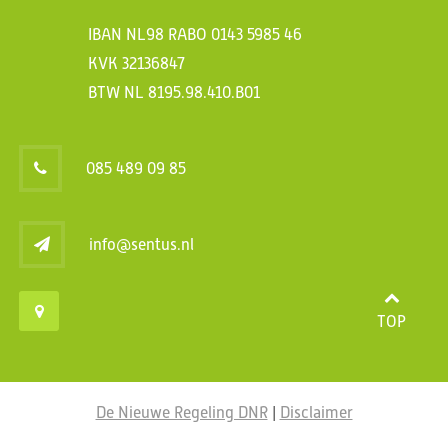
IBAN NL98 RABO 0143 5985 46
KVK 32136847
BTW NL 8195.98.410.B01
085 489 09 85
info@sentus.nl
TOP
De Nieuwe Regeling DNR
|
Disclaimer