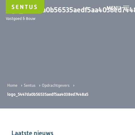
MENU
logo_5447da0b56535aedf5aa4038ed744
Vastgoed & Bouw
›
›
›
Home
Sentus
Opdrachtgevers
logo_5447da0b56535aedf5aa4038ed7448a5
Laatste nieuws