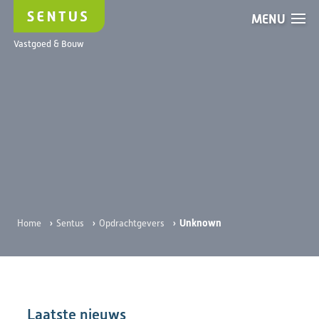
MENU
Unknown
Vastgoed & Bouw
›
›
›
Unknown
Home
Sentus
Opdrachtgevers
Laatste nieuws