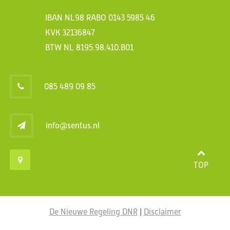
IBAN NL98 RABO 0143 5985 46
KVK 32136847
BTW NL 8195.98.410.B01
085 489 09 85
info@sentus.nl
TOP
De Nieuwe Regeling DNR
|
Disclaimer