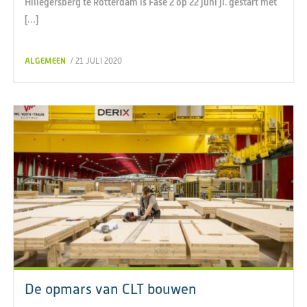
Hillegersberg te Rotterdam is Fase 2 op 22 juni jl. gestart met
[…]
ALGEMEEN
/ 21 JULI 2020
De opmars van CLT bouwen