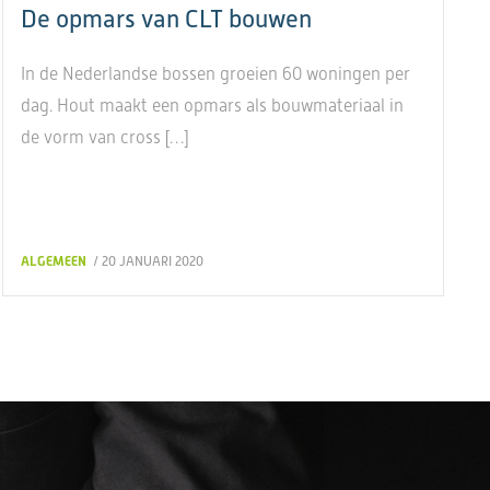
De opmars van CLT bouwen
In de Nederlandse bossen groeien 60 woningen per
dag. Hout maakt een opmars als bouwmateriaal in
de vorm van cross […]
ALGEMEEN
/ 20 JANUARI 2020