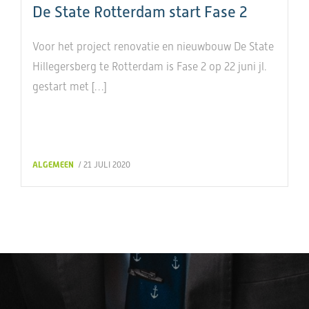
De State Rotterdam start Fase 2
Voor het project renovatie en nieuwbouw De State
Hillegersberg te Rotterdam is Fase 2 op 22 juni jl.
gestart met […]
ALGEMEEN
/ 21 JULI 2020