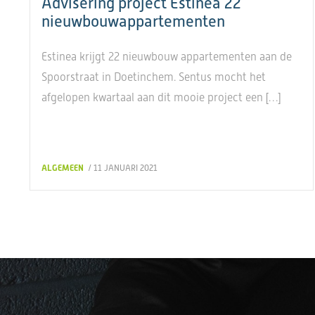
Advisering project Estinea 22
nieuwbouwappartementen
Estinea krijgt 22 nieuwbouw appartementen aan de
Spoorstraat in Doetinchem. Sentus mocht het
afgelopen kwartaal aan dit mooie project een […]
ALGEMEEN
/ 11 JANUARI 2021