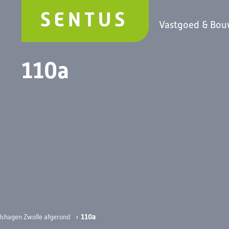
Vastgoed & Bo
110a
›
110a
dshagen Zwolle afgerond