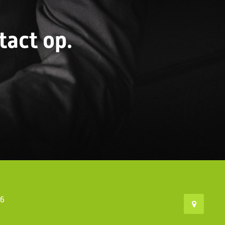
act op.
46