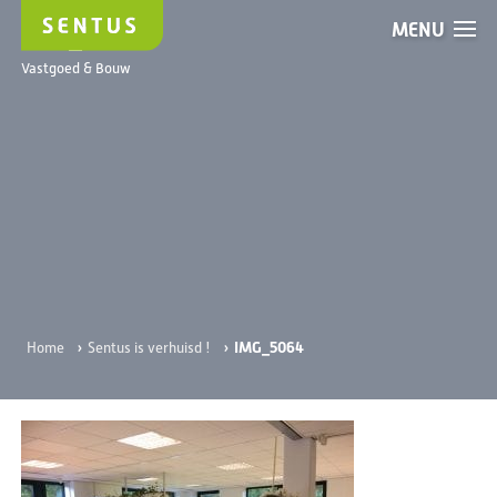
MENU
IMG_5064
Vastgoed & Bouw
›
›
IMG_5064
Home
Sentus is verhuisd !