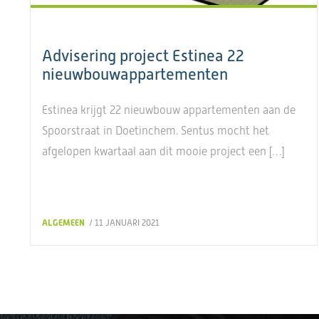
Advisering project Estinea 22
nieuwbouwappartementen
Estinea krijgt 22 nieuwbouw appartementen aan de
Spoorstraat in Doetinchem. Sentus mocht het
afgelopen kwartaal aan dit mooie project een […]
ALGEMEEN
/ 11 JANUARI 2021