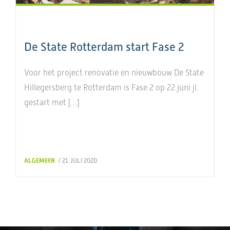
De State Rotterdam start Fase 2
Voor het project renovatie en nieuwbouw De State
Hillegersberg te Rotterdam is Fase 2 op 22 juni jl.
gestart met […]
ALGEMEEN
/ 21 JULI 2020