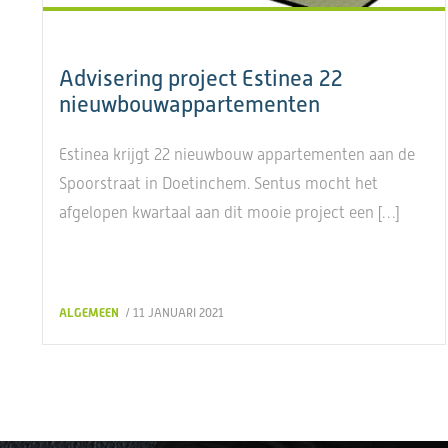
Advisering project Estinea 22
nieuwbouwappartementen
Estinea krijgt 22 nieuwbouw appartementen aan de
Spoorstraat in Doetinchem. Sentus mocht het
afgelopen kwartaal aan dit mooie project een […]
ALGEMEEN
/ 11 JANUARI 2021