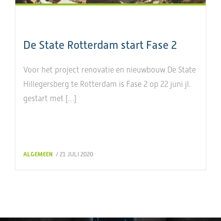
De State Rotterdam start Fase 2
Voor het project renovatie en nieuwbouw De State
Hillegersberg te Rotterdam is Fase 2 op 22 juni jl.
gestart met […]
ALGEMEEN
/ 21 JULI 2020