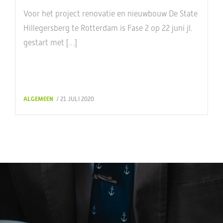
Voor het project renovatie en nieuwbouw De State
Hillegersberg te Rotterdam is Fase 2 op 22 juni jl.
gestart met […]
ALGEMEEN
/ 21 JULI 2020