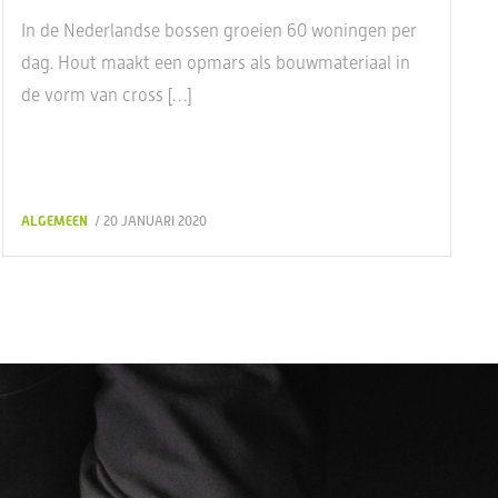
In de Nederlandse bossen groeien 60 woningen per
dag. Hout maakt een opmars als bouwmateriaal in
de vorm van cross […]
ALGEMEEN
/ 20 JANUARI 2020