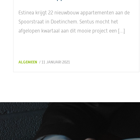
Estinea krijgt 22 nieuwbouw appartementen aan de
Spoorstraat in Doetinchem. Sentus mocht het
afgelopen kwartaal aan dit mooie project een […]
ALGEMEEN
/ 11 JANUARI 2021