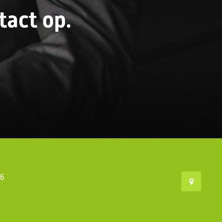
act op.
46