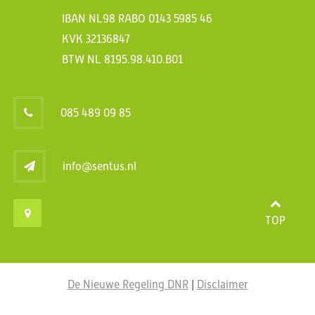
IBAN NL98 RABO 0143 5985 46
KVK 32136847
BTW NL 8195.98.410.B01
085 489 09 85
info@sentus.nl
TOP
De Nieuwe Regeling DNR
|
Disclaimer