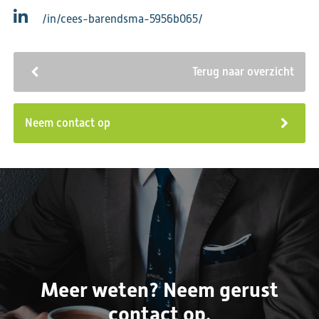
/in/cees-barendsma-5956b065/
Terug naar overzicht
Neem contact op
Meer weten? Neem gerust
contact op.