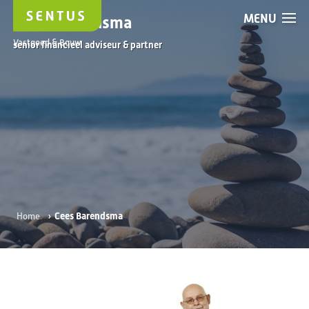
MENU
Cees Barendsma
Vastgoed & Bouw
senior financieel adviseur & partner
›
Cees Barendsma
Home