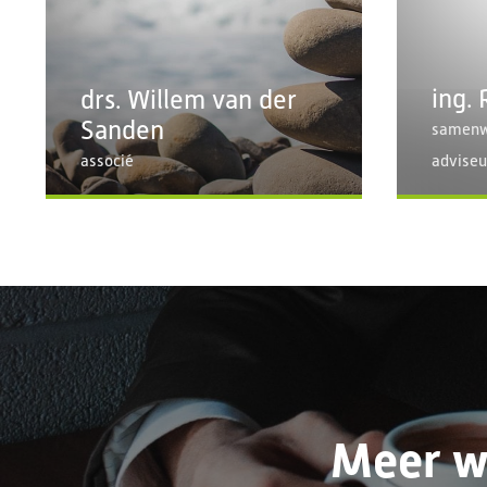
ing.
drs. Willem van der
Sanden
samenwe
associé
advise
Meer w