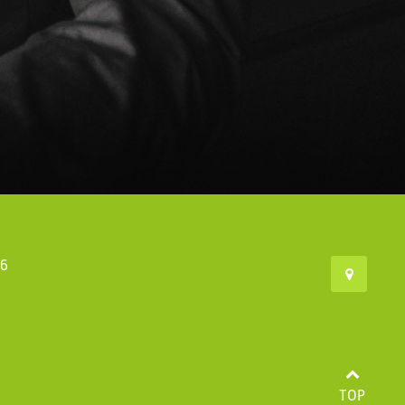
46
TOP