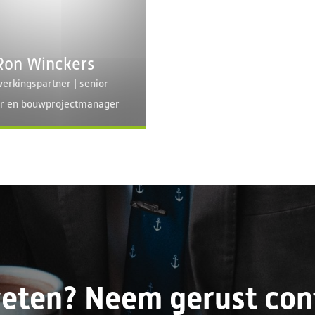
 Ron Winckers
rkingspartner | senior
ur en bouwprojectmanager
eten? Neem gerust cont