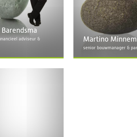
 Barendsma
Martino Minnem
financieel adviseur &
senior bouwmanager & par