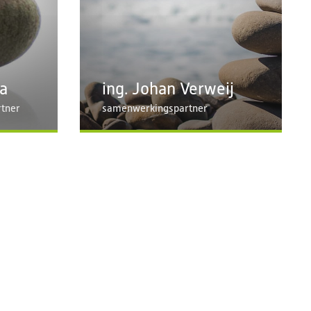
a
ing. Johan Verweij
tner
samenwerkingspartner