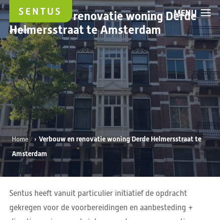
MENU
Verbouw en renovatie woning Derde
Helmersstraat te Amsterdam
Advies
›
Verbouw en renovatie woning Derde Helmersstraat te
Home
Amsterdam
Sentus heeft vanuit particulier initiatief de opdracht
gekregen voor de voorbereidingen en aanbesteding +