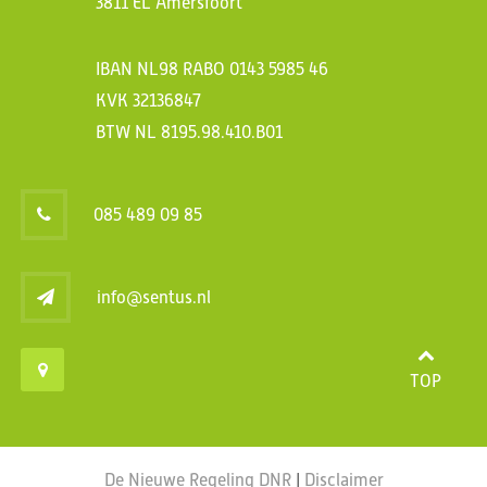
3811 EL Amersfoort
IBAN NL98 RABO 0143 5985 46
KVK 32136847
BTW NL 8195.98.410.B01
085 489 09 85
info@sentus.nl
TOP
De Nieuwe Regeling DNR
|
Disclaimer