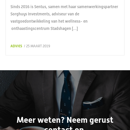
Sinds 2016 is Sentus, samen met haar samenwerkingspartner
Sorghuys Investments, adviseur van de
vastgoedontwikkeling van het wellness- en
onthaastingscentrum Stadshagen […]
ADVIES
/ 25 MAART 2019
Meer weten? Neem gerust
contact op.