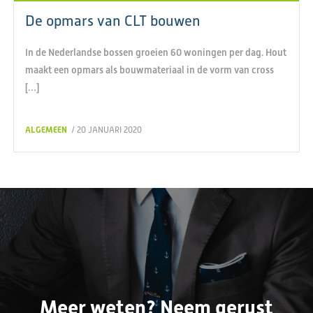
De opmars van CLT bouwen
In de Nederlandse bossen groeien 60 woningen per dag. Hout
maakt een opmars als bouwmateriaal in de vorm van cross
[…]
ALGEMEEN
/ 20 JANUARI 2020
Meer weten? Neem gerust