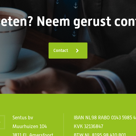
eten? Neem gerust cont
Contact
Sentus bv
IBAN NL98 RABO 0143 5985 
Muurhuizen 104
KVK 32136847
3811 EL Amersfoort
BTW NL 8195.98.410.B01