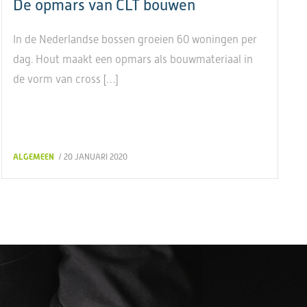
De opmars van CLT bouwen
In de Nederlandse bossen groeien 60 woningen per
dag. Hout maakt een opmars als bouwmateriaal in
de vorm van cross […]
ALGEMEEN
/ 20 JANUARI 2020