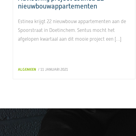
nieuwbouwappartementen
Estinea krijgt 22 nieuwbouw appartementen aan de
Spoorstraat in Doetinchem. Sentus mocht het
afgelopen kwartaal aan dit mooie project een […]
ALGEMEEN
/ 11 JANUARI 2021