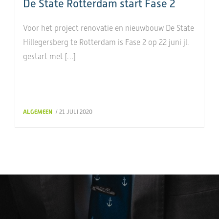
De State Rotterdam start Fase 2
Voor het project renovatie en nieuwbouw De State
Hillegersberg te Rotterdam is Fase 2 op 22 juni jl.
gestart met […]
ALGEMEEN
/ 21 JULI 2020