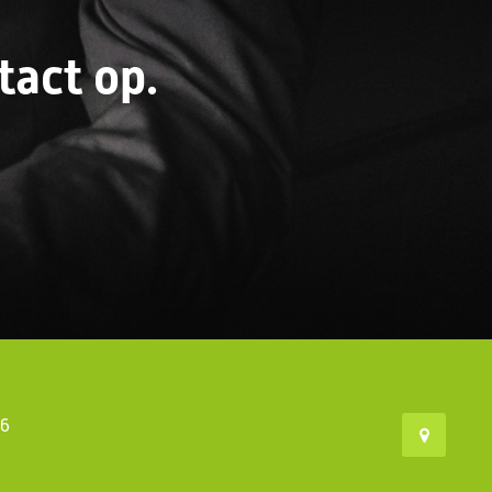
act op.
46